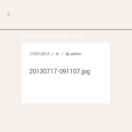
20130717-091107.JPG
17/07/2013
In
By
admin
20130717-091107.jpg