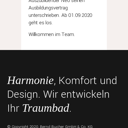
Auszubildender Neo seinen
Ausbildungsvertrag
unterschrieben. Ab 01.09.2020
geht es los.
Willkommen im Team.
, Komfort und
Harmonie
Design. Wir entwickeln
Ihr
.
Traumbad
© Copyright 2020,
Bernd Bucher GmbH & Co. KG