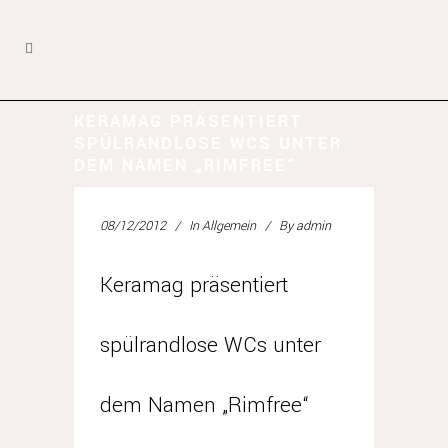
KERAMAG PRÄSENTIERT
SPÜLRANDLOSE WCS UNTER
DEM NAMEN „­RIMFREE“
08/12/2012
In
Allgemein
By
admin
Keramag präsentiert
spülrandlose WCs unter
dem Namen „­Rimfree“