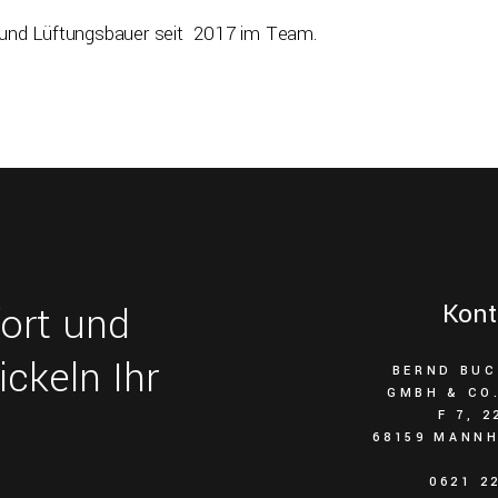
-und Lüftungsbauer seit 2017 im Team.
ort und
Kont
ickeln Ihr
BERND BU
GMBH & CO
F 7, 2
68159 MANN
0621 2