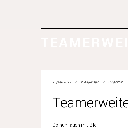
TEAMERWE
15/08/2017
In
Allgemein
By
admin
Teamerweit
So nun auch mit Bild.