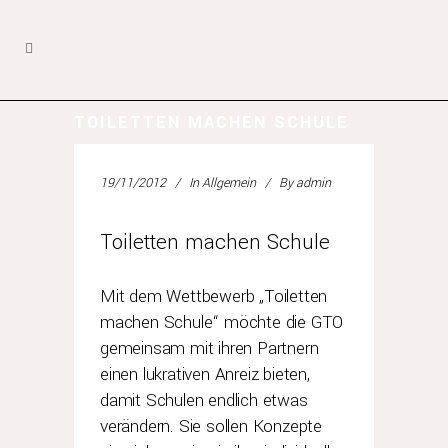
TOILETTEN MACHEN SCHULE
19/11/2012
In
Allgemein
By
admin
Toiletten machen Schule
Mit dem Wettbewerb „Toiletten
machen Schule“ möchte die GTO
gemeinsam mit ihren Partnern
einen lukrativen Anreiz bieten,
damit Schulen endlich etwas
verändern. Sie sollen Konzepte