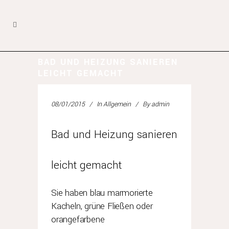
BAD UND HEIZUNG SANIEREN
LEICHT GEMACHT
08/01/2015
In
Allgemein
By
admin
Bad und Heizung sanieren
leicht gemacht
Sie haben blau marmorierte
Kacheln, grüne Fließen oder
orangefarbene