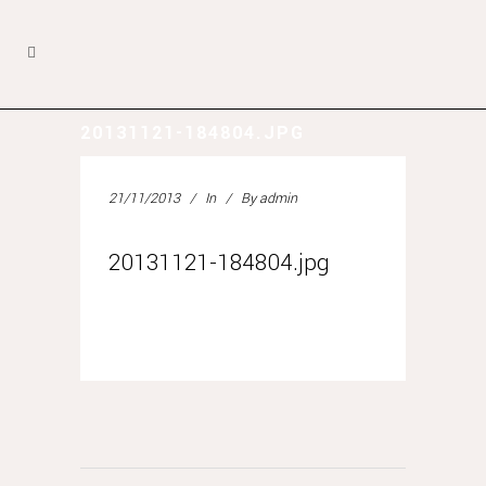
20131121-184804.JPG
21/11/2013
In
By
admin
20131121-184804.jpg