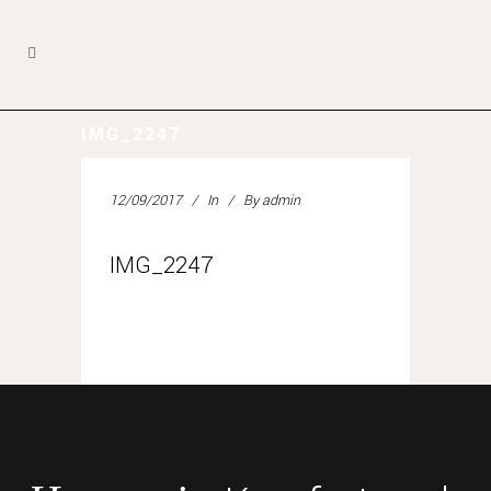
IMG_2247
12/09/2017
In
By
admin
IMG_2247