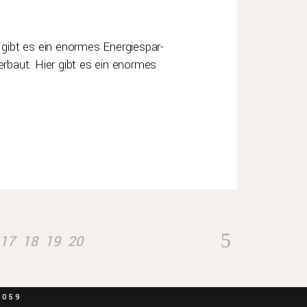
 gibt es ein enormes Energiespar-
erbaut. Hier gibt es ein enormes
akt
Rechtliches
Datenschutz
CHER
17
18
19
20
Impressum
. KG
2-23
HEIM
2059