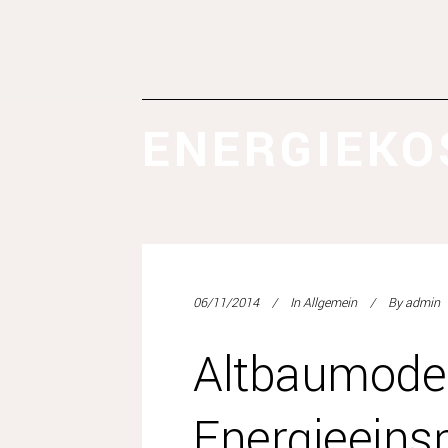
ENERGIEKO
06/11/2014
In
Allgemein
By
admin
Altbaumoder
Energieeins