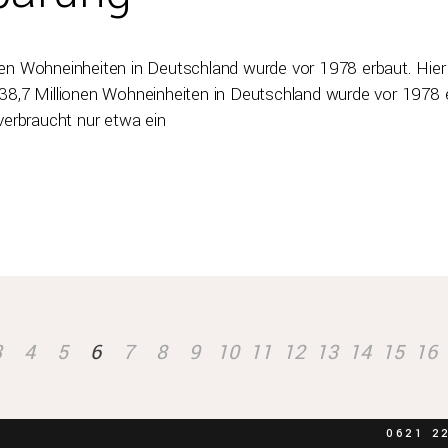
ionen Wohneinheiten in Deutschland wurde vor 1978 erbaut. Hier
nd 38,7 Millionen Wohneinheiten in Deutschland wurde vor 1978 
verbraucht nur etwa ein
ort und
Kont
ickeln Ihr
BERND BU
3
4
5
6
7
8
9
10
11
12
13
14
15
16
GMBH & CO
F 7, 2
68159 MANN
0621 2