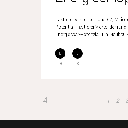
Fast drei Viertel der rund 87, Mill
Potential. Fast drei Viertel der ru
Energiespar-Potenzial. Ein Neubau 
0
0
, Komf
Harmonie
Design. Wir entw
1
2
.
Traumbad