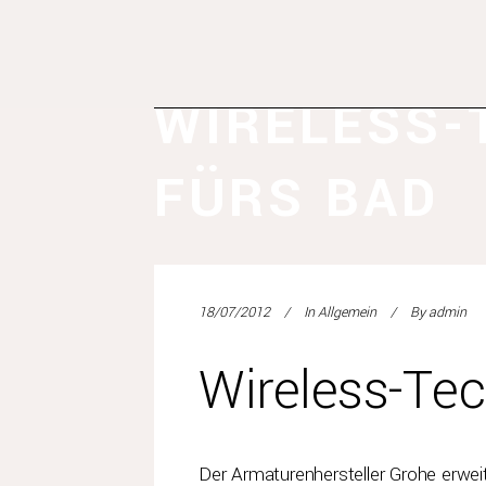
WIRELESS-
FÜRS BAD
18/07/2012
In
Allgemein
By
admin
Wireless-Tec
Der Armaturenhersteller Grohe erwei