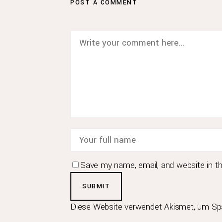
POST A COMMENT
, Komf
Harmonie
Design. Wir entw
.
Traumbad
Save my name, email, and website in th
© Copyright 2020,
Bernd Bucher GmbH & C
Diese Website verwendet Akismet, um Sp