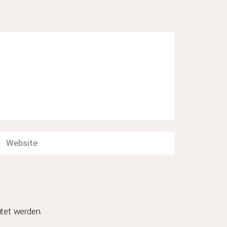
akt
Rechtliches
Datenschutz
CHER
Impressum
. KG
2-23
HEIM
2059
.DE
tet werden.