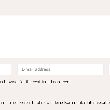
ort und
Kont
ickeln Ihr
BERND BU
GMBH & CO
F 7, 2
68159 MANN
is browser for the next time I comment.
0621 2
o. KG
BUERO@BUMA
am zu reduzieren.
Erfahre, wie deine Kommentardaten verarbei